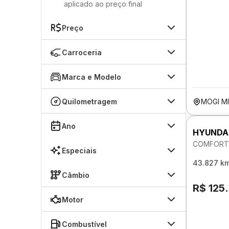
aplicado ao preço final
Preço
Carroceria
Marca e Modelo
Quilometragem
MOGI MI
Ano
HYUNDA
COMFORT 
Especiais
43.827 k
Câmbio
R$ 125
Motor
Combustível