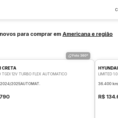
C
inovos para comprar
em
Americana
e região
Foto 360º
I CRETA
HYUNDAI
.0 TGDI 12V TURBO FLEX AUTOMATICO
LIMITED 1
2024/2025
AUTOMAT.
36.400 km
.790
R$ 134