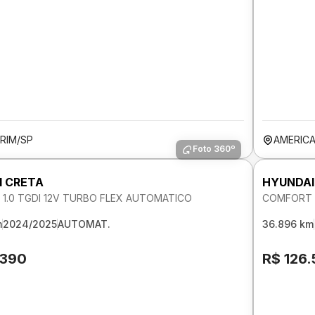
RIM/SP
AMERIC
Foto 360º
I CRETA
HYUNDAI
1.0 TGDI 12V TURBO FLEX AUTOMATICO
COMFORT 1
m
2024/2025
AUTOMAT.
36.896 km
.390
R$ 126