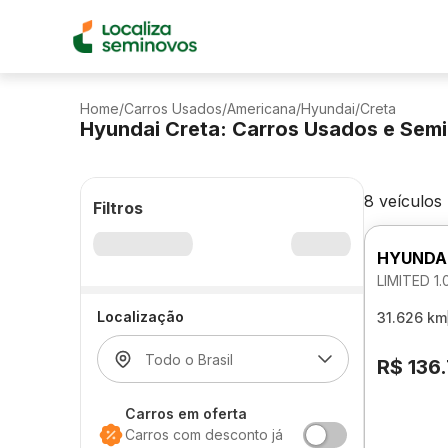
Home
/
Carros Usados
/
Americana
/
Hyundai
/
Creta
Hyundai Creta: Carros Usados e Sem
8 veículos
Filtros
HYUNDA
LIMITED 1
Localização
31.626 km
R$ 136
Carros em oferta
Carros com desconto já