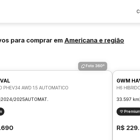
C
vos para comprar
em
Americana
e região
Foto 360º
VAL
GWM HA
DO PHEV34 AWD 1.5 AUTOMATICO
H6 HIBRID
m
2024/2025
AUTOMAT.
33.597 km
m
Premiu
.690
R$ 229