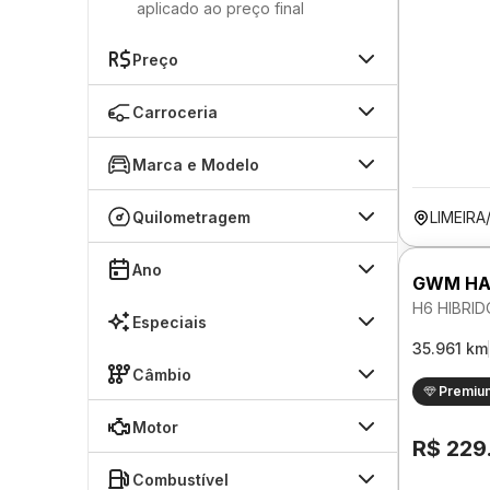
aplicado ao preço final
Preço
Carroceria
Marca e Modelo
Quilometragem
LIMEIRA
Ano
GWM HA
H6 HIBRI
Especiais
35.961 km
Câmbio
Premiu
Motor
R$ 229
Combustível