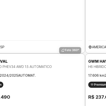
/SP
AMERIC
Foto 360º
VAL
GWM HA
DO PHEV34 AWD 1.5 AUTOMATICO
H6 HIBRID
2024/2025
AUTOMAT.
17.606 km
m
Premiu
.490
R$ 237