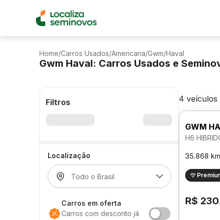
Home
/
Carros Usados
/
Americana
/
Gwm
/
Haval
Gwm Haval: Carros Usados e Semino
4 veículos
Filtros
GWM HA
H6 HIBRI
Localização
35.868 k
Premiu
R$ 230
Carros em oferta
Carros com desconto já