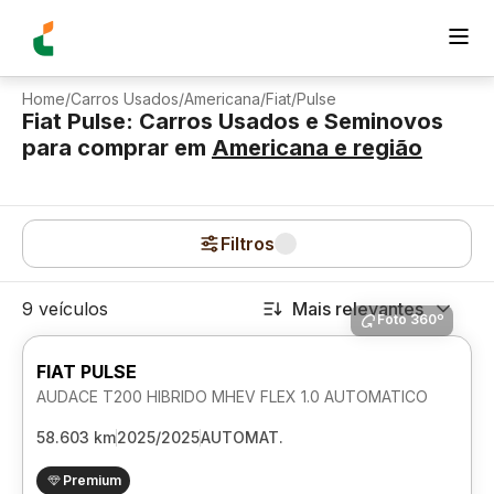
Home
/
Carros Usados
/
Americana
/
Fiat
/
Pulse
Fiat Pulse: Carros Usados e Seminovos
para comprar
em
Americana
e região
Filtros
9 veículos
Mais relevantes
Foto 360º
FIAT PULSE
AUDACE T200 HIBRIDO MHEV FLEX 1.0 AUTOMATICO
58.603 km
2025/2025
AUTOMAT.
Premium