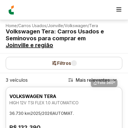
Home
/
Carros Usados
/
Joinville
/
Volkswagen
/
Tera
Volkswagen Tera: Carros Usados e
Seminovos para comprar
em
Joinville
e região
Filtros
3 veículos
Mais relevantes
Foto 360º
VOLKSWAGEN TERA
HIGH 12V TSI FLEX 1.0 AUTOMATICO
36.730 km
2025/2026
AUTOMAT.
R$ 132.390