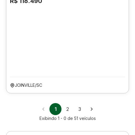
R$ 118.490
JOINVILLE/SC
1
2
3
Exibindo
1 - 0
de
51
veículos