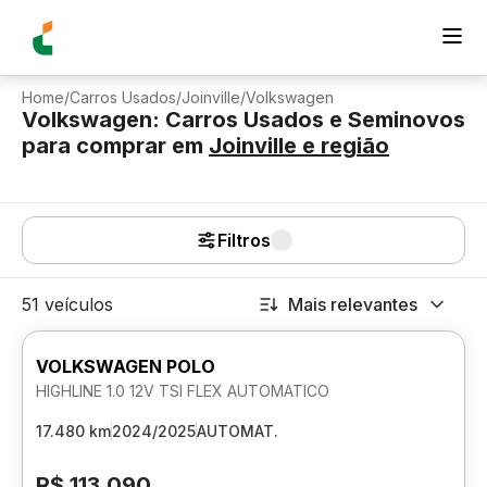
Home
/
Carros Usados
/
Joinville
/
Volkswagen
Volkswagen: Carros Usados e Seminovos
para comprar
em
Joinville
e região
Filtros
51 veículos
Mais relevantes
VOLKSWAGEN POLO
HIGHLINE 1.0 12V TSI FLEX AUTOMATICO
17.480 km
2024/2025
AUTOMAT.
R$ 113.090