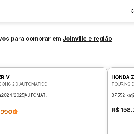
C
vos para comprar
em
Joinville
e região
ZR-V
HONDA Z
DOHC 2.0 AUTOMATICO
TOURING 
m
2024/2025
AUTOMAT.
37.552 km
R$ 158
.990