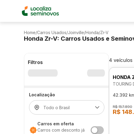
Home
/
Carros Usados
/
Joinville
/
Honda
/
Zr-V
Honda Zr-V: Carros Usados e Semino
4 veículos
Filtros
HONDA 
TOURING 
Localização
42.392 k
R$ 157.890
R$ 148
Carros em oferta
Carros com desconto já