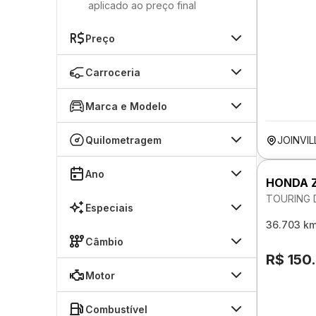
aplicado ao preço final
Preço
Carroceria
Marca e Modelo
Quilometragem
JOINVIL
Ano
HONDA 
TOURING 
Especiais
36.703 k
Câmbio
R$ 150
Motor
Combustível