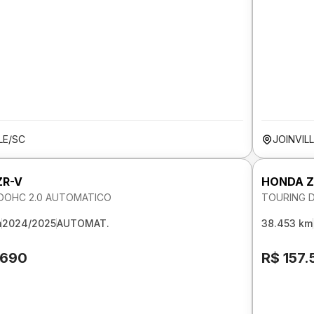
LE/SC
JOINVIL
ZR-V
HONDA Z
DOHC 2.0 AUTOMATICO
TOURING 
m
2024/2025
AUTOMAT.
38.453 km
.690
R$ 157.