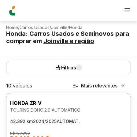
Home
/
Carros Usados
/
Joinville
/
Honda
Honda: Carros Usados e Seminovos para
comprar
em
Joinville
e região
Filtros
10 veículos
Mais relevantes
HONDA ZR-V
TOURING DOHC 2.0 AUTOMATICO
42.392 km
2024/2025
AUTOMAT.
R$ 157.890