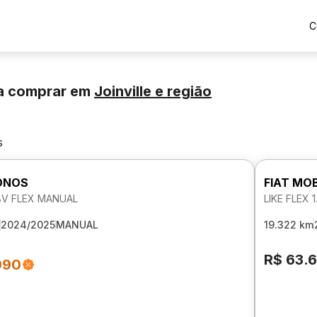
C
a comprar
em
Joinville
e região
s
ONOS
FIAT MOB
 8V FLEX MANUAL
LIKE FLEX 
2024/2025
MANUAL
19.322 km
R$ 63.
990