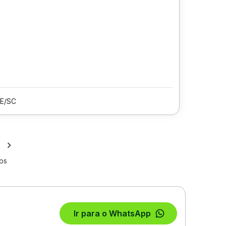
LE/SC
los
Ir para o WhatsApp