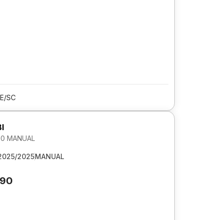
LE/SC
I
1.0 MANUAL
2025/2025
MANUAL
790