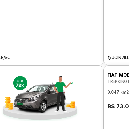
LE/SC
JOINVIL
FIAT MOB
TREKKING 
9.047 km
2
R$ 73.