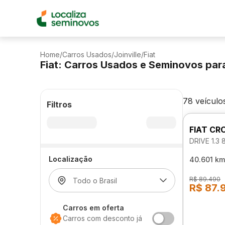
Home
/
Carros Usados
/
Joinville
/
Fiat
Fiat: Carros Usados e Seminovos par
78 veículo
Filtros
FIAT CR
DRIVE 1.3
Localização
40.601 km
R$ 89.490
R$ 87.
Carros em oferta
Carros com desconto já