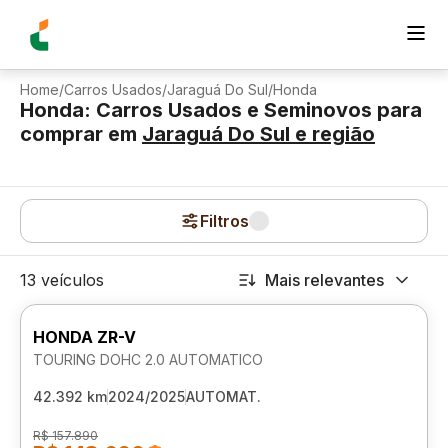
Home
/
Carros Usados
/
Jaraguá Do Sul
/
Honda
Honda: Carros Usados e Seminovos para
comprar
em
Jaraguá Do Sul
e região
Filtros
13 veículos
Mais relevantes
HONDA ZR-V
TOURING DOHC 2.0 AUTOMATICO
42.392 km
2024/2025
AUTOMAT.
R$ 157.890