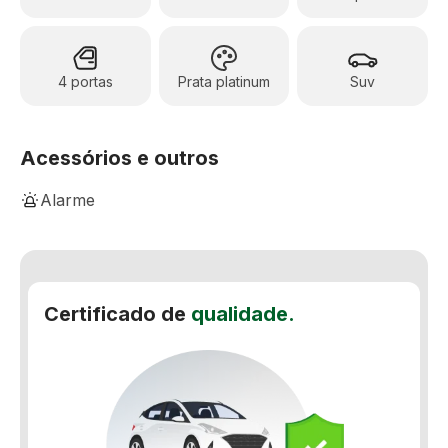
4 portas
Prata platinum
Suv
Acessórios e outros
Alarme
Ar-Condicionado Digital
Banco Bi-Partido
Certificado de
qualidade.
Bancos de couro
Teto solar