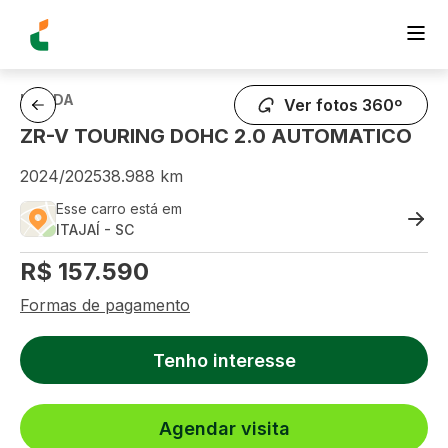
HONDA
Ver fotos 360º
ZR-V TOURING DOHC 2.0 AUTOMATICO
2024
/
2025
38.988
km
Esse carro está em
ITAJAÍ
-
SC
R$
157.590
Formas de pagamento
Tenho interesse
Agendar visita