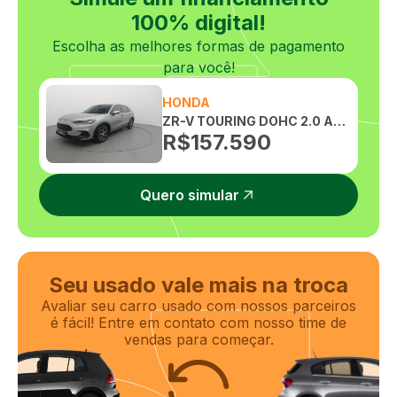
100% digital!
Escolha as melhores formas de pagamento
para você!
HONDA
ZR-V TOURING DOHC 2.0 AUTOMATICO
R$
157.590
Quero simular
Seu usado vale mais na troca
Avaliar seu carro usado com nossos parceiros
é fácil! Entre em contato com nosso time de
vendas para começar.