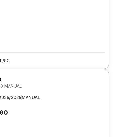
LE/SC
I
1.0 MANUAL
2025/2025
MANUAL
790