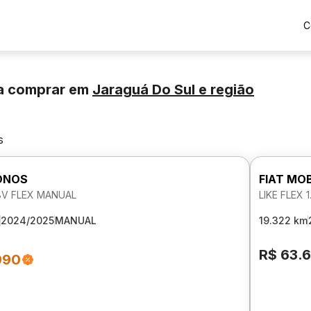
C
a comprar
em
Jaraguá Do Sul
e região
s
ONOS
FIAT MOB
 8V FLEX MANUAL
LIKE FLEX 
2024/2025
MANUAL
19.322 km
R$ 63.
990