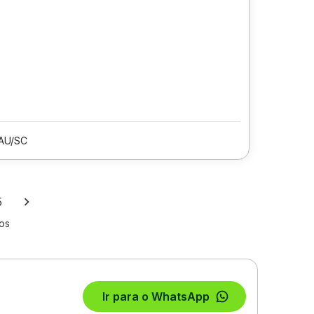
AU/SC
5
los
Ir para o WhatsApp