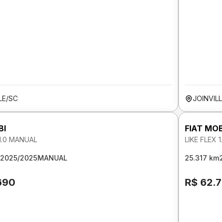
LE/SC
JOINVIL
BI
FIAT MOB
 1.0 MANUAL
LIKE FLEX 
2025/2025
MANUAL
25.317 km
690
R$ 62.