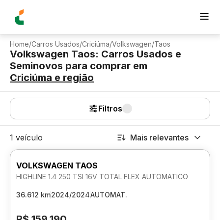
Home
/
Carros Usados
/
Criciúma
/
Volkswagen
/
Taos
Volkswagen Taos: Carros Usados e
Seminovos para comprar
em
Criciúma
e região
Filtros
1 veículo
Mais relevantes
VOLKSWAGEN TAOS
HIGHLINE 1.4 250 TSI 16V TOTAL FLEX AUTOMATICO
36.612 km
2024/2024
AUTOMAT.
R$ 159.190