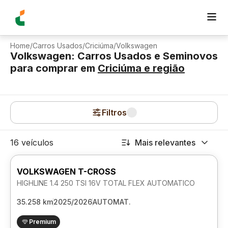
Home
/
Carros Usados
/
Criciúma
/
Volkswagen
Volkswagen: Carros Usados e Seminovos
para comprar
em
Criciúma
e região
Filtros
16 veículos
Mais relevantes
VOLKSWAGEN T-CROSS
HIGHLINE 1.4 250 TSI 16V TOTAL FLEX AUTOMATICO
35.258 km
2025/2026
AUTOMAT.
Premium