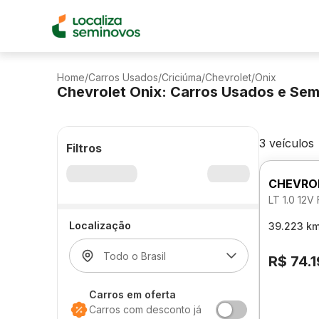
Home
/
Carros Usados
/
Criciúma
/
Chevrolet
/
Onix
Chevrolet Onix: Carros Usados e Se
3 veículos
Filtros
CHEVRO
LT 1.0 12
Localização
39.223 k
R$ 74.
Carros em oferta
Carros com desconto já