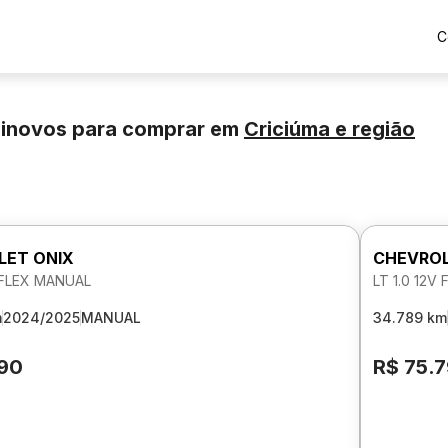
C
minovos para comprar
em
Criciúma
e região
LET ONIX
CHEVROL
V FLEX MANUAL
LT 1.0 12V
m
2024/2025
MANUAL
34.789 km
190
R$ 75.