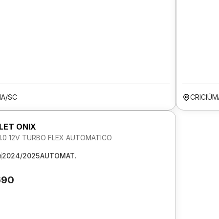
MA/SC
CRICIÚM
LET ONIX
 1.0 12V TURBO FLEX AUTOMATICO
m
2024/2025
AUTOMAT.
690