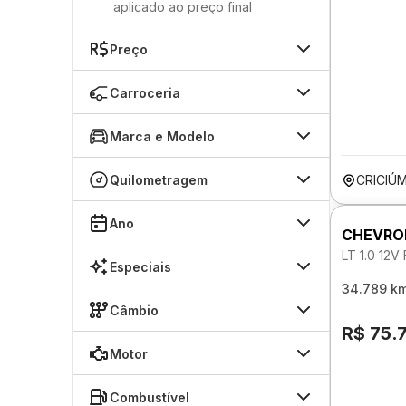
aplicado ao preço final
Preço
Carroceria
Marca e Modelo
Quilometragem
CRICIÚ
Ano
CHEVRO
LT 1.0 12
Especiais
34.789 k
Câmbio
R$ 75.
Motor
Combustível