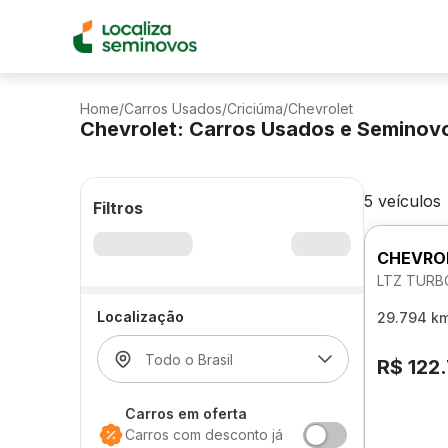
Home
/
Carros Usados
/
Criciúma
/
Chevrolet
Chevrolet: Carros Usados e Seminov
5 veículos
Filtros
CHEVRO
LTZ TURB
Localização
29.794 k
R$ 122
Carros em oferta
Carros com desconto já