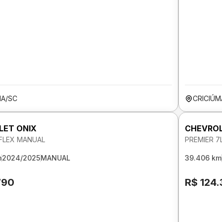
MA/SC
CRICIÚM
LET ONIX
CHEVROL
V FLEX MANUAL
PREMIER 7
m
2024/2025
MANUAL
39.406 km
790
R$ 124