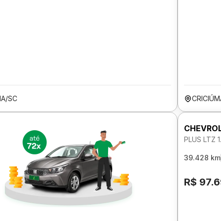
MA/SC
CRICIÚM
CHEVROL
PLUS LTZ 
39.428 km
R$ 97.