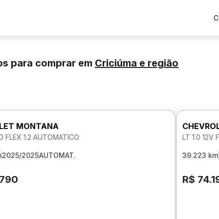
C
os para comprar
em
Criciúma
e região
LET MONTANA
CHEVROL
O FLEX 1.2 AUTOMATICO
LT 1.0 12V
m
2025/2025
AUTOMAT.
39.223 km
.790
R$ 74.1