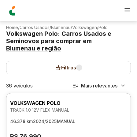
Home
/
Carros Usados
/
Blumenau
/
Volkswagen
/
Polo
Volkswagen Polo: Carros Usados e
Seminovos para comprar
em
Blumenau
e região
Filtros
36 veículos
Mais relevantes
VOLKSWAGEN POLO
TRACK 1.0 12V FLEX MANUAL
46.378 km
2024/2025
MANUAL
R$ 76.990