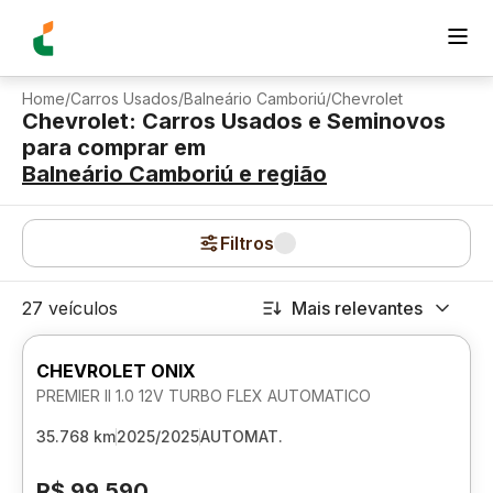
Home
/
Carros Usados
/
Balneário Camboriú
/
Chevrolet
Chevrolet: Carros Usados e Seminovos
para comprar
em
Balneário Camboriú
e região
Filtros
27 veículos
Mais relevantes
CHEVROLET ONIX
PREMIER II 1.0 12V TURBO FLEX AUTOMATICO
35.768 km
2025/2025
AUTOMAT.
R$ 99.590