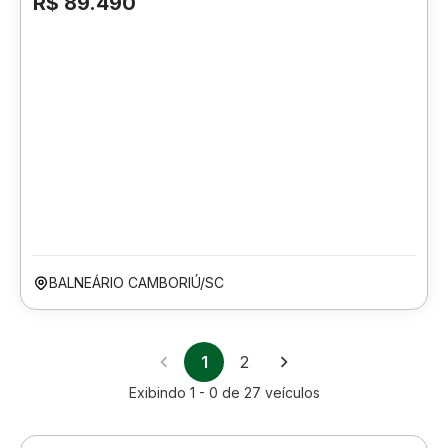
R$ 89.490
BALNEÁRIO CAMBORIÚ/SC
1
2
Exibindo
1 - 0
de
27
veículos