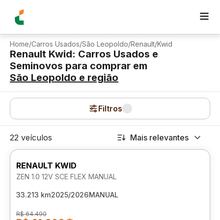
Home
/
Carros Usados
/
São Leopoldo
/
Renault
/
Kwid
Renault Kwid: Carros Usados e
Seminovos para comprar
em
São Leopoldo
e região
Filtros
22 veículos
Mais relevantes
RENAULT KWID
ZEN 1.0 12V SCE FLEX MANUAL
33.213 km
2025/2026
MANUAL
R$ 64.490