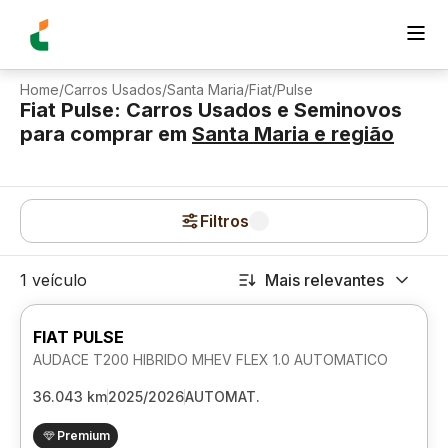
Home
/
Carros Usados
/
Santa Maria
/
Fiat
/
Pulse
Fiat Pulse: Carros Usados e Seminovos
para comprar
em
Santa Maria
e região
Filtros
1 veículo
Mais relevantes
FIAT PULSE
AUDACE T200 HIBRIDO MHEV FLEX 1.0 AUTOMATICO
36.043 km
2025/2026
AUTOMAT.
Premium