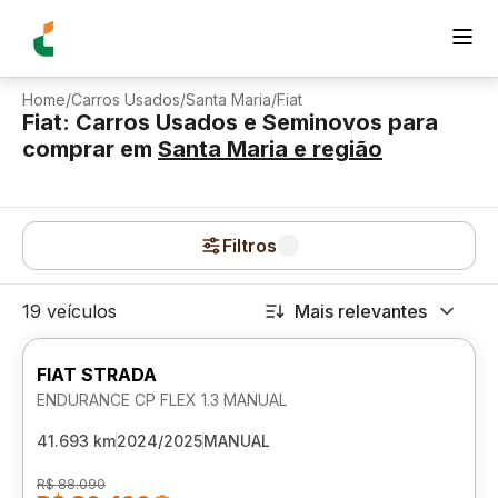
Home
/
Carros Usados
/
Santa Maria
/
Fiat
Fiat: Carros Usados e Seminovos para
comprar
em
Santa Maria
e região
Filtros
19 veículos
Mais relevantes
FIAT STRADA
ENDURANCE CP FLEX 1.3 MANUAL
41.693 km
2024/2025
MANUAL
R$ 88.090