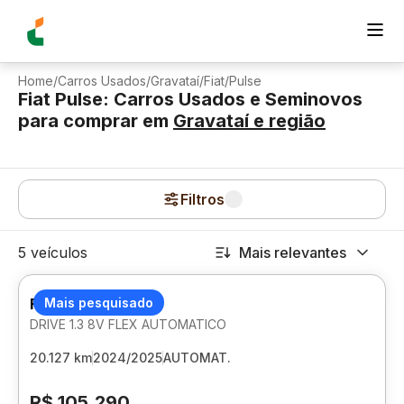
Home
/
Carros Usados
/
Gravataí
/
Fiat
/
Pulse
Fiat Pulse: Carros Usados e Seminovos
para comprar
em
Gravataí
e região
Filtros
5 veículos
Mais relevantes
FIAT PULSE
Mais pesquisado
DRIVE 1.3 8V FLEX AUTOMATICO
20.127 km
2024/2025
AUTOMAT.
R$ 105.290