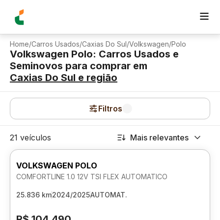
Home
/
Carros Usados
/
Caxias Do Sul
/
Volkswagen
/
Polo
Volkswagen Polo: Carros Usados e
Seminovos para comprar
em
Caxias Do Sul
e região
Filtros
21 veículos
Mais relevantes
VOLKSWAGEN POLO
COMFORTLINE 1.0 12V TSI FLEX AUTOMATICO
25.836 km
2024/2025
AUTOMAT.
R$ 104.490