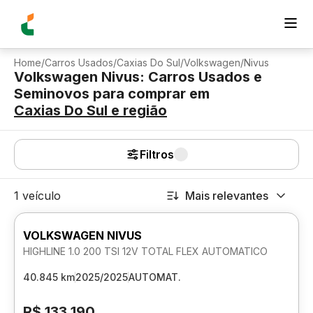
Home
/
Carros Usados
/
Caxias Do Sul
/
Volkswagen
/
Nivus
Volkswagen Nivus: Carros Usados e
Seminovos para comprar
em
Caxias Do Sul
e região
Filtros
1 veículo
Mais relevantes
VOLKSWAGEN NIVUS
HIGHLINE 1.0 200 TSI 12V TOTAL FLEX AUTOMATICO
40.845 km
2025/2025
AUTOMAT.
R$ 133.190