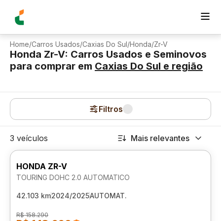
Home
/
Carros Usados
/
Caxias Do Sul
/
Honda
/
Zr-V
Honda Zr-V: Carros Usados e Seminovos
para comprar
em
Caxias Do Sul
e região
Filtros
3 veículos
Mais relevantes
HONDA ZR-V
TOURING DOHC 2.0 AUTOMATICO
42.103 km
2024/2025
AUTOMAT.
R$ 158.290