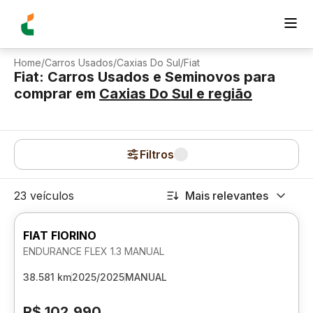
Home
/
Carros Usados
/
Caxias Do Sul
/
Fiat
Fiat: Carros Usados e Seminovos para
comprar
em
Caxias Do Sul
e região
Filtros
23 veículos
Mais relevantes
FIAT FIORINO
ENDURANCE FLEX 1.3 MANUAL
38.581 km
2025/2025
MANUAL
R$ 102.990