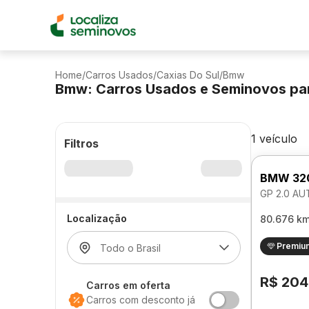
Home
/
Carros Usados
/
Caxias Do Sul
/
Bmw
Bmw: Carros Usados e Seminovos pa
1 veículo
Filtros
BMW 32
GP 2.0 A
Localização
80.676 k
Premiu
R$ 204
Carros em oferta
Carros com desconto já