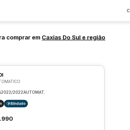
C
ra comprar
em
Caxias Do Sul
e região
0I
UTOMATICO
m
2022/2022
AUTOMAT.
m
Blindado
.990