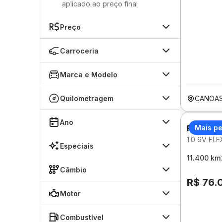
aplicado ao preço final
Preço
Carroceria
Marca e Modelo
Quilometragem
CANOAS
Ano
FIAT AR
Mais p
1.0 6V FL
Especiais
11.400 km
Câmbio
R$ 76.
Motor
Combustível