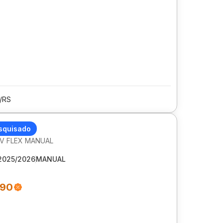
/RS
GO
squisado
 6V FLEX MANUAL
2025/2026
MANUAL
990