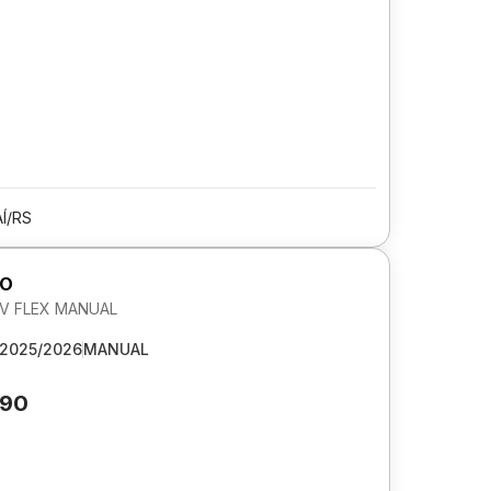
Í/RS
GO
 6V FLEX MANUAL
2025/2026
MANUAL
690