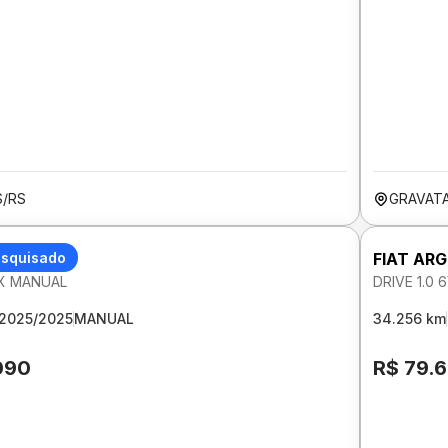
/RS
GRAVATA
GO
esquisado
FIAT AR
EX MANUAL
DRIVE 1.0
2025/2025
MANUAL
34.256 km
090
R$ 79.