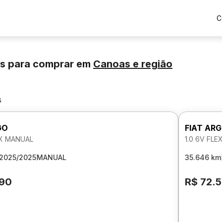
C
os para comprar
em
Canoas
e região
s
GO
FIAT AR
EX MANUAL
1.0 6V FL
2025/2025
MANUAL
35.646 km
190
R$ 72.