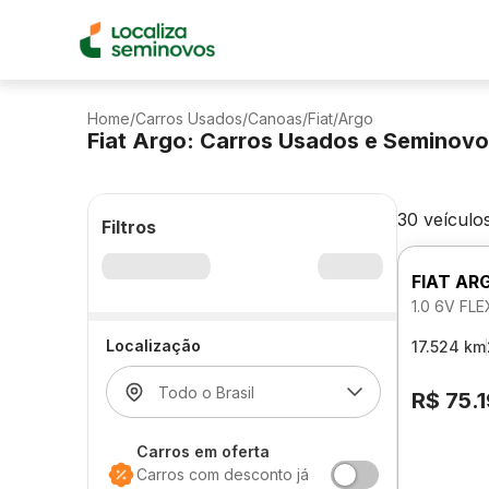
Home
/
Carros Usados
/
Canoas
/
Fiat
/
Argo
Fiat Argo: Carros Usados e Seminov
30 veículo
Filtros
FIAT AR
1.0 6V FL
Localização
17.524 km
R$ 75.
Carros em oferta
Carros com desconto já