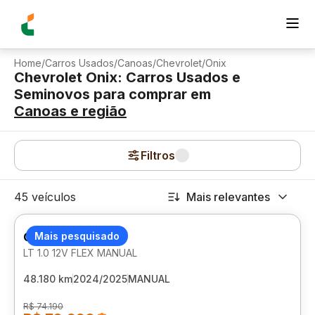
Home
/
Carros Usados
/
Canoas
/
Chevrolet
/
Onix
Chevrolet Onix: Carros Usados e
Seminovos para comprar
em
Canoas
e região
Filtros
45 veículos
Mais relevantes
CHEVROLET ONIX
Mais pesquisado
LT 1.0 12V FLEX MANUAL
48.180 km
2024/2025
MANUAL
R$ 74.190