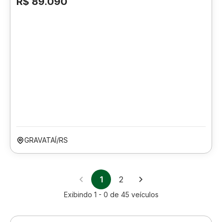
R$ 89.090
GRAVATAÍ/RS
1
2
Exibindo
1 - 0
de
45
veículos