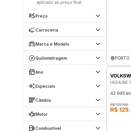
aplicado ao preço final
Preço
Carroceria
Marca e Modelo
Quilometragem
PORTO 
Ano
VOLKSW
HIGHLINE 
Especiais
42.945 k
Câmbio
R$ 129.190
R$ 125
Motor
Combustível