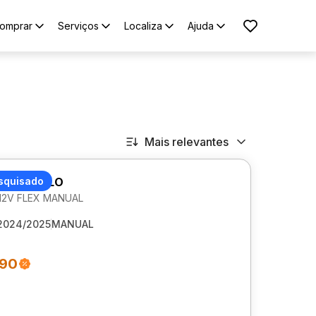
omprar
Serviços
Localiza
Ajuda
Mais relevantes
AGEN POLO
squisado
 12V FLEX MANUAL
2024/2025
MANUAL
990