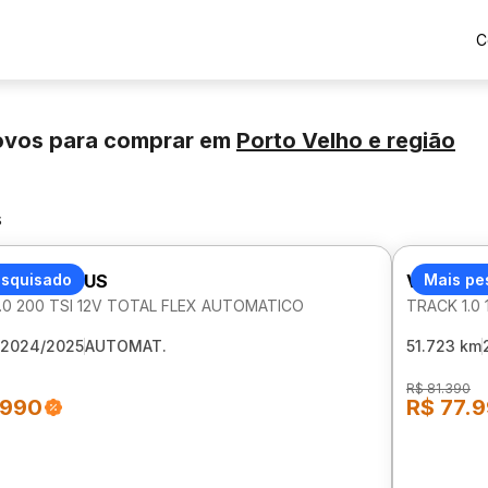
C
ovos para comprar
em
Porto Velho
e região
s
AGEN NIVUS
esquisado
VOLKSW
Mais pe
1.0 200 TSI 12V TOTAL FLEX AUTOMATICO
TRACK 1.0
2024/2025
AUTOMAT.
51.723 km
R$ 81.390
.990
R$ 77.