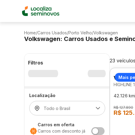
Home
/
Carros Usados
/
Porto Velho
/
Volkswagen
Volkswagen: Carros Usados e Semin
23 veículo
Filtros
VOLKSW
Mais p
HIGHLINE 
Localização
42.126 km
R$ 127.890
R$ 125
Carros em oferta
Carros com desconto já