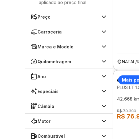
aplicado ao preço final
Preço
Carroceria
Marca e Modelo
Quilometragem
NATAL/
Ano
CHEVRO
Mais p
PLUS LT 1
Especiais
42.668 k
Câmbio
R$ 79.390
R$ 76.
Motor
Combustível