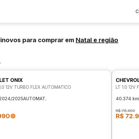
C
minovos para comprar
em
Natal
e região
s
LET ONIX
CHEVROL
 1.0 12V TURBO FLEX AUTOMATICO
LT 1.0 12V
2024/2025
AUTOMAT.
40.374 km
R$ 76.490
990
R$ 72.