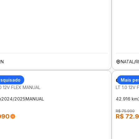
RN
NATAL/R
LET ONIX
esquisado
CHEVROL
Mais pe
.0 12V FLEX MANUAL
LT 1.0 12V
m
2024/2025
MANUAL
42.916 km
R$ 75.990
990
R$ 72.