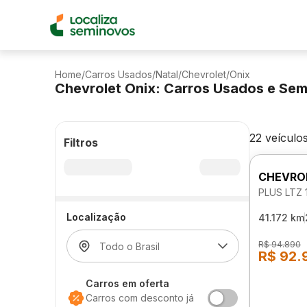
Home
/
Carros Usados
/
Natal
/
Chevrolet
/
Onix
Chevrolet Onix: Carros Usados e Se
22 veículo
Filtros
CHEVRO
PLUS LTZ
Localização
41.172 km
R$ 94.890
R$ 92.
Carros em oferta
Carros com desconto já