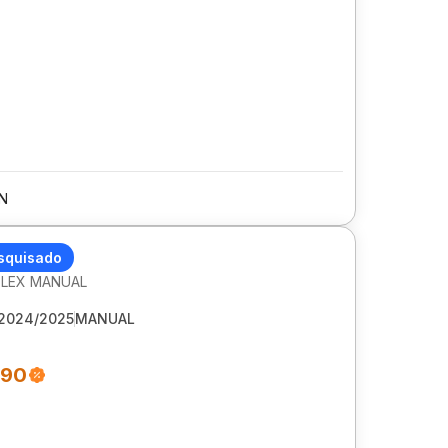
N
ET ONIX
squisado
 FLEX MANUAL
2024/2025
MANUAL
990