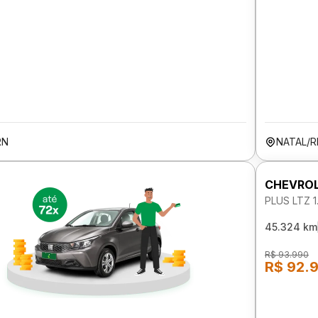
RN
NATAL/R
CHEVROL
PLUS LTZ 
45.324 km
R$ 93.990
R$ 92.