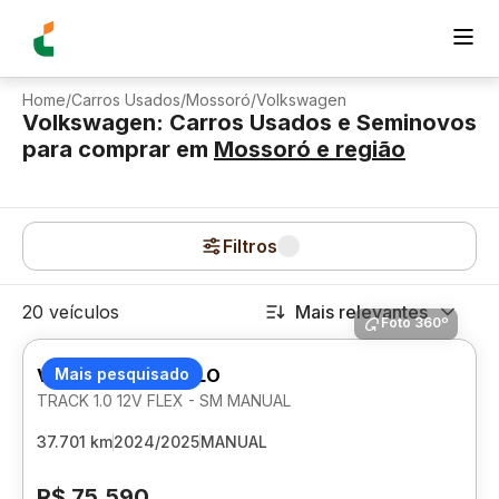
Home
/
Carros Usados
/
Mossoró
/
Volkswagen
Volkswagen: Carros Usados e Seminovos
para comprar
em
Mossoró
e região
Filtros
20 veículos
Mais relevantes
Foto 360º
VOLKSWAGEN POLO
Mais pesquisado
TRACK 1.0 12V FLEX - SM MANUAL
37.701 km
2024/2025
MANUAL
R$ 75.590