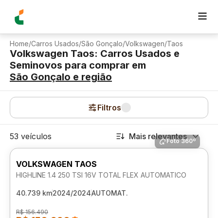
Home
/
Carros Usados
/
São Gonçalo
/
Volkswagen
/
Taos
Volkswagen Taos: Carros Usados e
Seminovos para comprar
em
São Gonçalo
e região
Filtros
53 veículos
Mais relevantes
Foto 360º
VOLKSWAGEN TAOS
HIGHLINE 1.4 250 TSI 16V TOTAL FLEX AUTOMATICO
40.739 km
2024/2024
AUTOMAT.
R$ 156.490