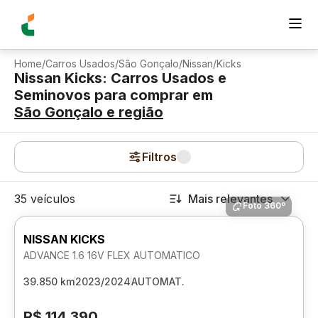
Home
/
Carros Usados
/
São Gonçalo
/
Nissan
/
Kicks
Nissan Kicks: Carros Usados e
Seminovos para comprar
em
São Gonçalo
e região
Filtros
35 veículos
Mais relevantes
Foto 360º
NISSAN KICKS
ADVANCE 1.6 16V FLEX AUTOMATICO
39.850 km
2023/2024
AUTOMAT.
R$ 114.390