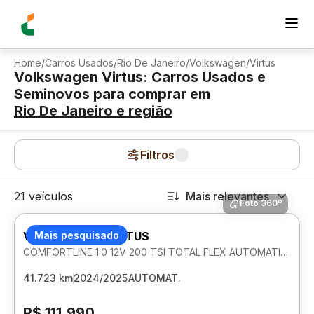
Home
/
Carros Usados
/
Rio De Janeiro
/
Volkswagen
/
Virtus
Volkswagen Virtus: Carros Usados e
Seminovos para comprar
em
Rio De Janeiro
e região
Filtros
21 veículos
Mais relevantes
Foto 360º
VOLKSWAGEN VIRTUS
Mais pesquisado
COMFORTLINE 1.0 12V 200 TSI TOTAL FLEX AUTOMATICO
41.723 km
2024/2025
AUTOMAT.
R$ 111.990