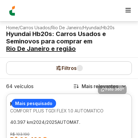
Home
/
Carros Usados
/
Rio De Janeiro
/
Hyundai
/
Hb20s
Hyundai Hb20s: Carros Usados e
Seminovos para comprar
em
Rio De Janeiro
e região
Filtros
64 veículos
Mais relevantes
Foto 360º
HYUNDAI HB20S
Mais pesquisado
COMFORT PLUS TGDI FLEX 1.0 AUTOMATICO
40.397 km
2024/2025
AUTOMAT.
R$ 103.190