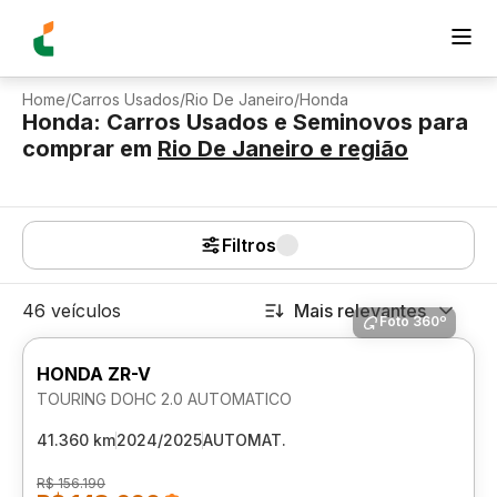
Home
/
Carros Usados
/
Rio De Janeiro
/
Honda
Honda: Carros Usados e Seminovos para
comprar
em
Rio De Janeiro
e região
Filtros
46 veículos
Mais relevantes
Foto 360º
HONDA ZR-V
TOURING DOHC 2.0 AUTOMATICO
41.360 km
2024/2025
AUTOMAT.
R$ 156.190