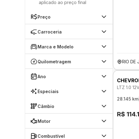
aplicado ao preço final
Preço
Carroceria
Marca e Modelo
Quilometragem
RIO DE 
Ano
CHEVRO
LTZ 1.0 
Especiais
28.145 km
Câmbio
R$ 114.
Motor
Combustível