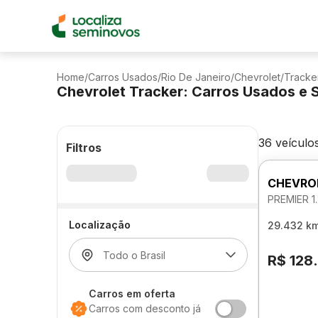
Home
/
Carros Usados
/
Rio De Janeiro
/
Chevrolet
/
Tracke
Chevrolet Tracker: Carros Usados e
36 veículo
Filtros
CHEVRO
PREMIER 
Localização
29.432 k
R$ 128
Carros em oferta
Carros com desconto já