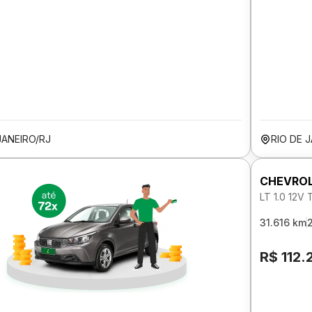
JANEIRO/RJ
RIO DE 
CHEVROL
LT 1.0 12
31.616 km
R$ 112.