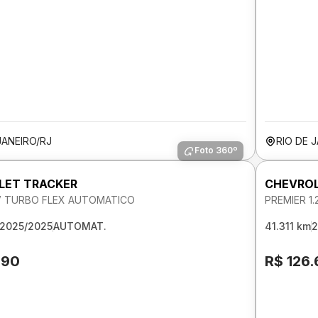
JANEIRO/RJ
RIO DE 
Foto 360º
LET TRACKER
CHEVROL
12V TURBO FLEX AUTOMATICO
PREMIER 1
2025/2025
AUTOMAT.
41.311 km
2
190
R$ 126