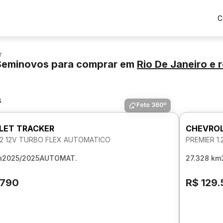
C
r
 Seminovos para comprar
em
Rio De Janeiro
e r
s
Foto 360º
LET TRACKER
CHEVROL
1.2 12V TURBO FLEX AUTOMATICO
PREMIER 1
m
2025/2025
AUTOMAT.
27.328 km
.790
R$ 129