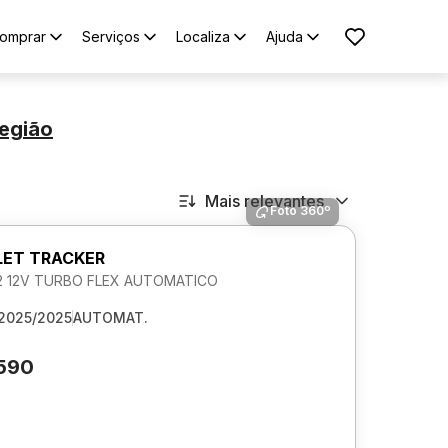
omprar
Serviços
Localiza
Ajuda
egião
Mais relevantes
Foto 360º
ET TRACKER
.2 12V TURBO FLEX AUTOMATICO
2025/2025
AUTOMAT.
.590