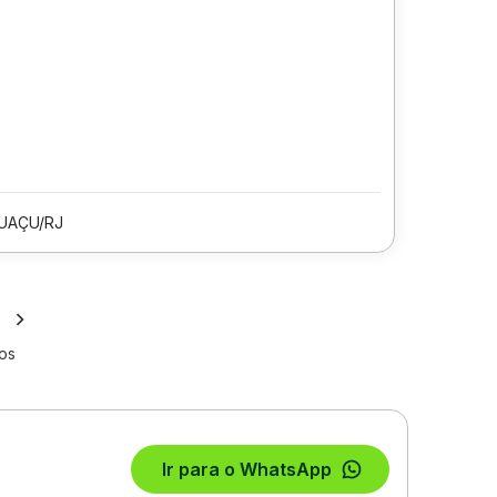
UAÇU/RJ
los
Ir para o WhatsApp