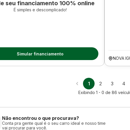
le seu financiamento 100% online
É simples e descomplicado!
Simular financiamento
NOVA IG
1
2
3
4
Exibindo
1 - 0
de
86
veícu
Não encontrou o que procurava?
Conta pra gente qual é o seu carro ideal e nosso time
vai procurar para você.