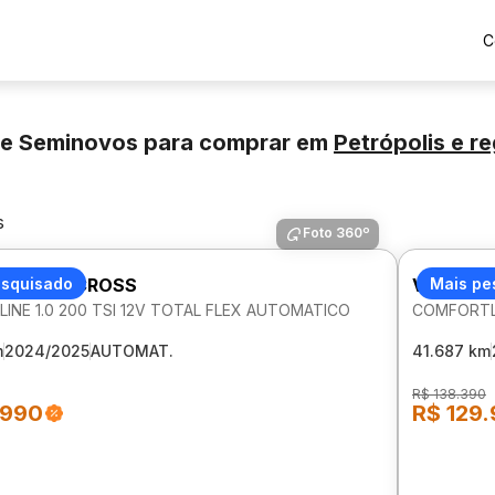
C
 e Seminovos para comprar
em
Petrópolis
e re
s
Foto 360º
AGEN T-CROSS
esquisado
VOLKSW
Mais pe
INE 1.0 200 TSI 12V TOTAL FLEX AUTOMATICO
COMFORTLI
m
2024/2025
AUTOMAT.
41.687 km
R$ 138.390
.990
R$ 129