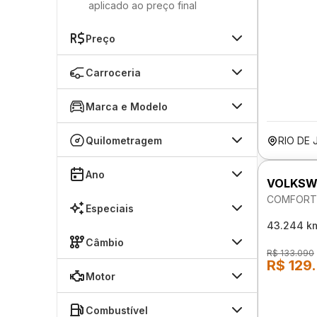
aplicado ao preço final
Preço
Carroceria
Marca e Modelo
Quilometragem
RIO DE 
Ano
VOLKSW
COMFORTL
Especiais
43.244 k
Câmbio
R$ 133.090
R$ 129
Motor
Combustível