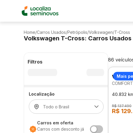
Home
/
Carros Usados
/
Petrópolis
/
Volkswagen
/
T-Cross
Volkswagen T-Cross: Carros Usados
86 veículo
Filtros
VOLKSW
Mais p
COMFORTL
Localização
40.832 k
R$ 137.490
R$ 129
Carros em oferta
Carros com desconto já