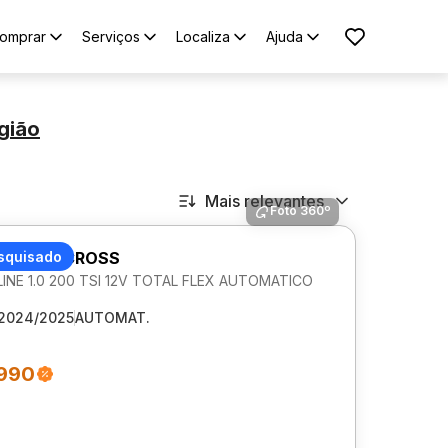
omprar
Serviços
Localiza
Ajuda
gião
Mais relevantes
Foto 360º
AGEN T-CROSS
squisado
NE 1.0 200 TSI 12V TOTAL FLEX AUTOMATICO
2024/2025
AUTOMAT.
.990