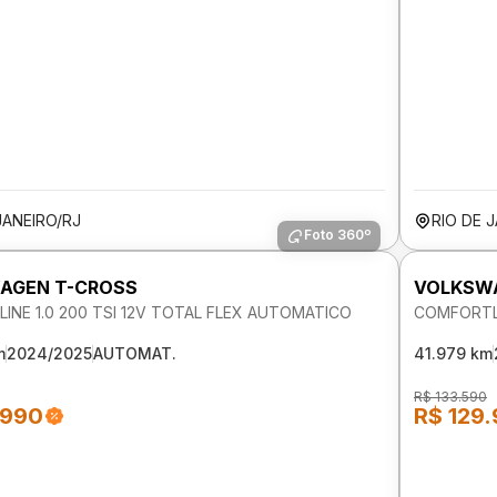
JANEIRO/RJ
RIO DE 
Foto 360º
AGEN T-CROSS
VOLKSW
INE 1.0 200 TSI 12V TOTAL FLEX AUTOMATICO
COMFORTLI
m
2024/2025
AUTOMAT.
41.979 km
R$ 133.590
.990
R$ 129