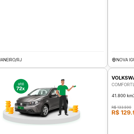
JANEIRO/RJ
NOVA IG
VOLKSW
COMFORTLI
41.800 km
R$ 133.590
R$ 129