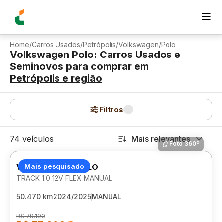
Home
/
Carros Usados
/
Petrópolis
/
Volkswagen
/
Polo
Volkswagen Polo: Carros Usados e
Seminovos para comprar
em
Petrópolis
e região
Filtros
74 veículos
Mais relevantes
Foto 360º
VOLKSWAGEN POLO
Mais pesquisado
TRACK 1.0 12V FLEX MANUAL
50.470 km
2024/2025
MANUAL
R$ 79.190