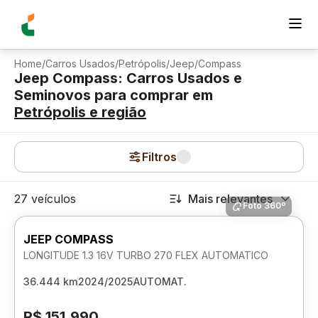
Home
/
Carros Usados
/
Petrópolis
/
Jeep
/
Compass
Jeep Compass: Carros Usados e
Seminovos para comprar
em
Petrópolis
e região
Filtros
27 veículos
Mais relevantes
Foto 360º
JEEP COMPASS
LONGITUDE 1.3 16V TURBO 270 FLEX AUTOMATICO
36.444 km
2024/2025
AUTOMAT.
R$ 151.990