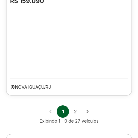
R$ 159.090
NOVA IGUAÇU/RJ
1
2
Exibindo
1 - 0
de
27
veículos