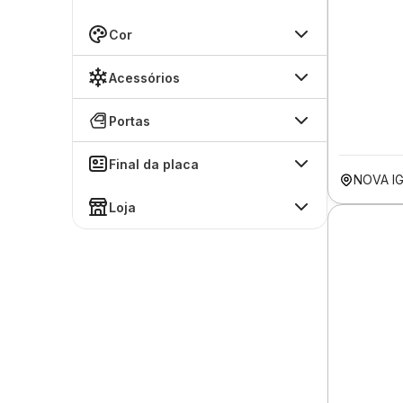
Cor
Acessórios
Portas
Final da placa
NOVA I
Loja