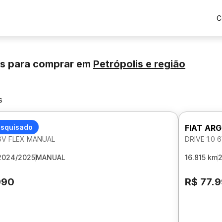
C
os para comprar
em
Petrópolis
e região
s
GO
esquisado
FIAT AR
 6V FLEX MANUAL
DRIVE 1.0
2024/2025
MANUAL
16.815 km
990
R$ 77.