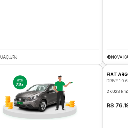
GUAÇU/RJ
NOVA IG
FIAT AR
DRIVE 1.0
27.023 km
R$ 76.1