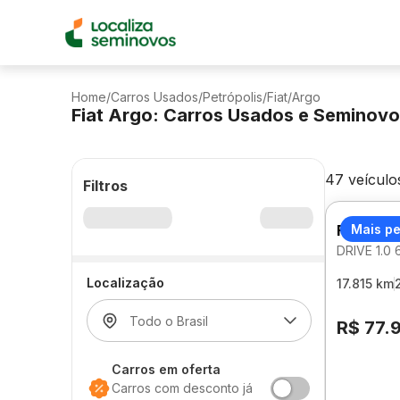
Home
/
Carros Usados
/
Petrópolis
/
Fiat
/
Argo
Fiat Argo: Carros Usados e Seminov
47 veículo
Filtros
FIAT AR
Mais p
DRIVE 1.0
Localização
17.815 km
R$ 77.
Carros em oferta
Carros com desconto já