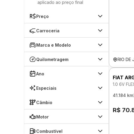
aplicado ao preço final
Preço
Carroceria
Marca e Modelo
Quilometragem
RIO DE 
Ano
FIAT AR
1.0 6V FL
Especiais
41.184 km
Câmbio
R$ 70.
Motor
Combustível