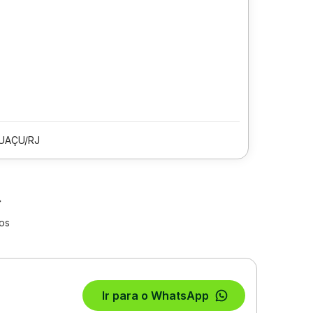
UAÇU/RJ
los
Ir para o WhatsApp