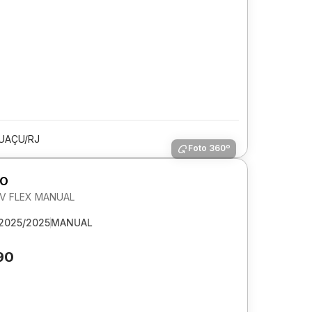
UAÇU/RJ
Foto 360º
GO
 6V FLEX MANUAL
2025/2025
MANUAL
90