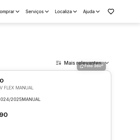
omprar
Serviços
Localiza
Ajuda
Mais relevantes
Foto 360º
GO
 6V FLEX MANUAL
2024/2025
MANUAL
990