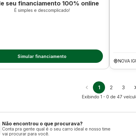
le seu financiamento 100% online
É simples e descomplicado!
Simular financiamento
NOVA IG
1
2
3
Exibindo
1 - 0
de
47
veícu
Não encontrou o que procurava?
Conta pra gente qual é o seu carro ideal e nosso time
vai procurar para você.