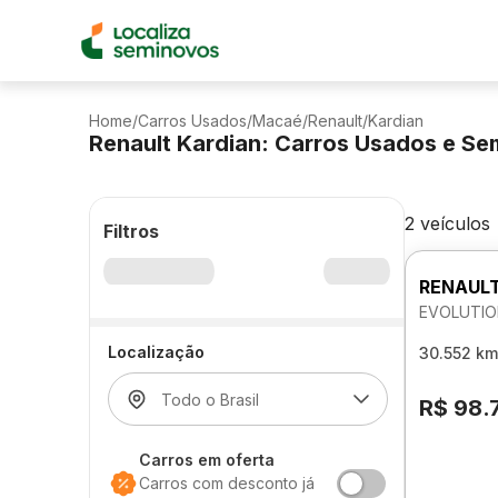
Home
/
Carros Usados
/
Macaé
/
Renault
/
Kardian
Renault Kardian: Carros Usados e S
2 veículos
Filtros
RENAULT
EVOLUTIO
Localização
30.552 km
R$ 98.
Carros em oferta
Carros com desconto já