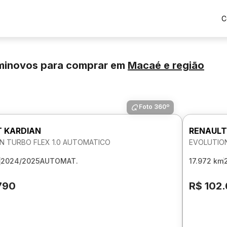
C
eminovos para comprar
em
Macaé
e região
Foto 360º
 KARDIAN
RENAULT
N TURBO FLEX 1.0 AUTOMATICO
EVOLUTION
2024/2025
AUTOMAT.
17.972 km
790
R$ 102