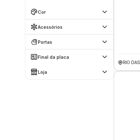
Cor
Acessórios
Portas
Final da placa
RIO DA
Loja