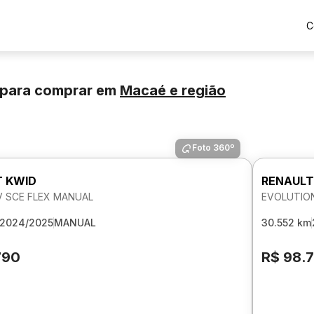
C
 para comprar
em
Macaé
e região
Foto 360º
T KWID
RENAULT
2V SCE FLEX MANUAL
EVOLUTION
2024/2025
MANUAL
30.552 km
790
R$ 98.