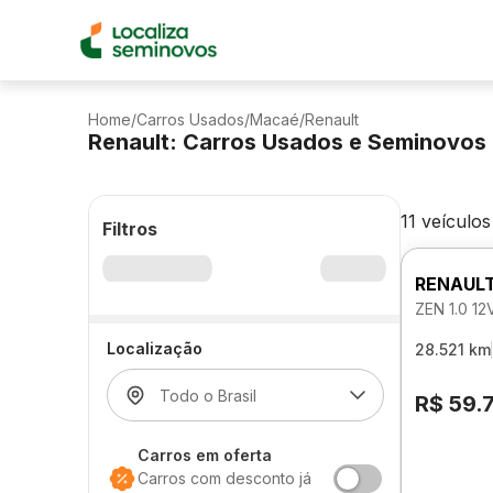
Home
/
Carros Usados
/
Macaé
/
Renault
Renault: Carros Usados e Seminovos
11 veículos
Filtros
RENAUL
ZEN 1.0 1
Localização
28.521 km
R$ 59.
Carros em oferta
Carros com desconto já