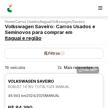
Home
/
Carros Usados
/
Itaguaí
/
Volkswagen
/
Saveiro
Volkswagen Saveiro: Carros Usados e
Seminovos para comprar
em
Itaguaí
e região
Filtros
16 veículos
Mais relevantes
Foto 360º
VOLKSWAGEN SAVEIRO
ROBUST 1.6 16V TOTAL FLEX MANUAL
46.943 km
2024/2025
MANUAL
R$ 84.390