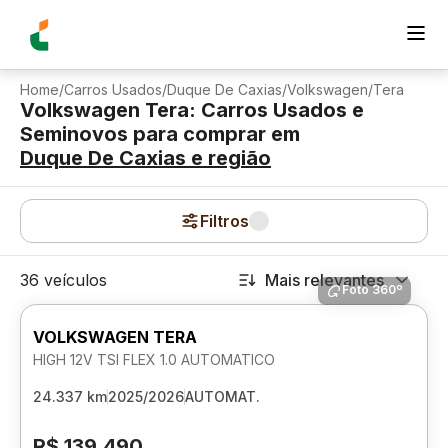
Home
/
Carros Usados
/
Duque De Caxias
/
Volkswagen
/
Tera
Volkswagen Tera: Carros Usados e
Seminovos para comprar
em
Duque De Caxias
e região
Filtros
36 veículos
Mais relevantes
Foto 360º
VOLKSWAGEN TERA
HIGH 12V TSI FLEX 1.0 AUTOMATICO
24.337 km
2025/2026
AUTOMAT.
R$ 139.490