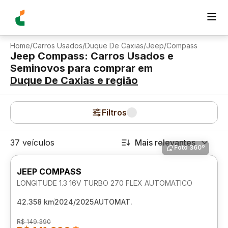
Home
/
Carros Usados
/
Duque De Caxias
/
Jeep
/
Compass
Jeep Compass: Carros Usados e
Seminovos para comprar
em
Duque De Caxias
e região
Filtros
37 veículos
Mais relevantes
Foto 360º
JEEP COMPASS
LONGITUDE 1.3 16V TURBO 270 FLEX AUTOMATICO
42.358 km
2024/2025
AUTOMAT.
R$ 149.390