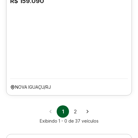
R$ 159.090
NOVA IGUAÇU/RJ
1
2
Exibindo
1 - 0
de
37
veículos