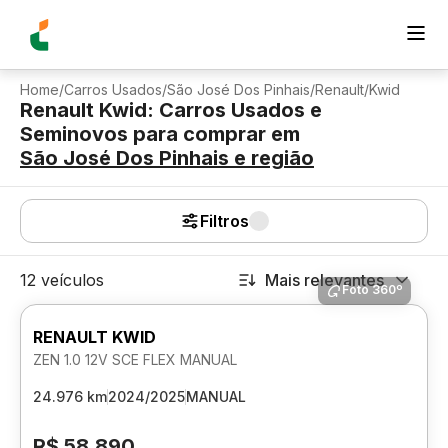
Home
/
Carros Usados
/
São José Dos Pinhais
/
Renault
/
Kwid
Renault Kwid: Carros Usados e
Seminovos para comprar
em
São José Dos Pinhais
e região
Filtros
12 veículos
Mais relevantes
Foto 360º
RENAULT KWID
ZEN 1.0 12V SCE FLEX MANUAL
24.976 km
2024/2025
MANUAL
R$ 58.890