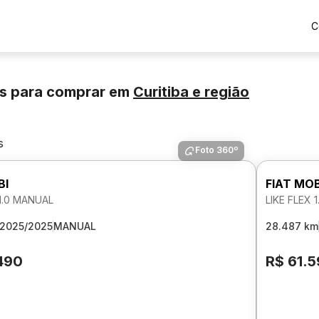
C
os para comprar
em
Curitiba
e região
s
Foto 360º
BI
FIAT MOB
 1.0 MANUAL
LIKE FLEX 
2025/2025
MANUAL
28.487 km
490
R$ 61.