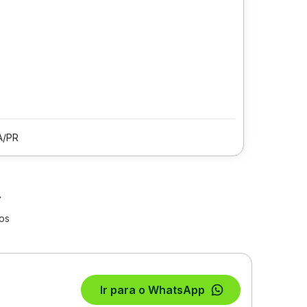
A/PR
los
Ir para o WhatsApp