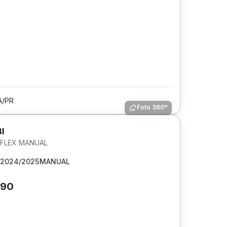
A/PR
Foto 360º
I
V FLEX MANUAL
2024/2025
MANUAL
290