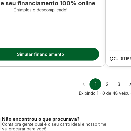
le seu financiamento 100% online
É simples e descomplicado!
Simular financiamento
CURITIB
1
2
3
Exibindo
1 - 0
de
48
veícu
Não encontrou o que procurava?
Conta pra gente qual é o seu carro ideal e nosso time
vai procurar para você.