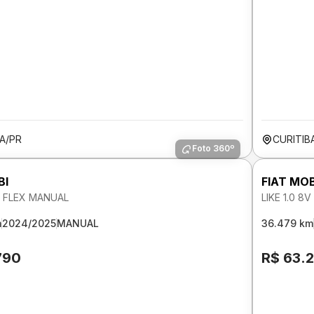
A/PR
CURITIB
Foto 360º
BI
FIAT MOB
8V FLEX MANUAL
LIKE 1.0 8
m
2024/2025
MANUAL
36.479 km
790
R$ 63.