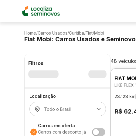
Home
/
Carros Usados
/
Curitiba
/
Fiat
/
Mobi
Fiat Mobi: Carros Usados e Seminov
48 veículo
Filtros
FIAT MO
LIKE FLEX
Localização
23.123 km
R$ 62.
Carros em oferta
Carros com desconto já