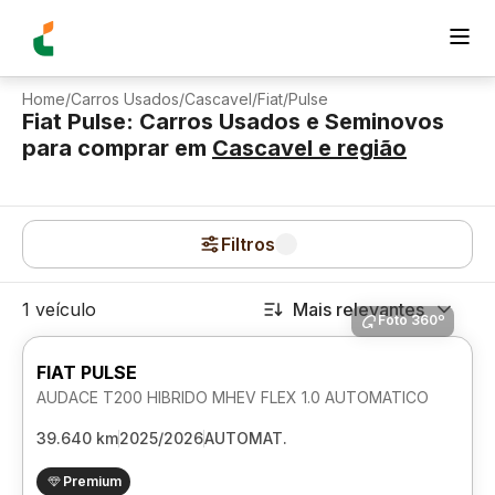
Home
/
Carros Usados
/
Cascavel
/
Fiat
/
Pulse
Fiat Pulse: Carros Usados e Seminovos
para comprar
em
Cascavel
e região
Filtros
1 veículo
Mais relevantes
Foto 360º
FIAT PULSE
AUDACE T200 HIBRIDO MHEV FLEX 1.0 AUTOMATICO
39.640 km
2025/2026
AUTOMAT.
Premium