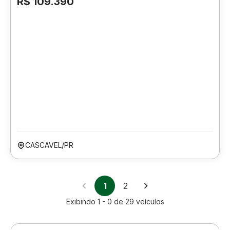
R$ 109.390
CASCAVEL/PR
1
2
Exibindo
1 - 0
de
29
veículos