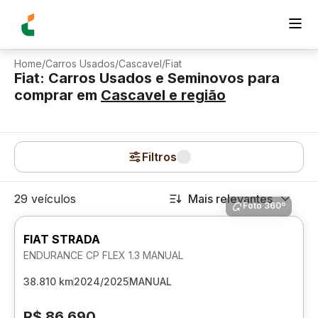
Home
/
Carros Usados
/
Cascavel
/
Fiat
Fiat: Carros Usados e Seminovos para
comprar
em
Cascavel
e região
Filtros
29 veículos
Mais relevantes
Foto 360º
FIAT STRADA
ENDURANCE CP FLEX 1.3 MANUAL
38.810 km
2024/2025
MANUAL
R$ 86.690